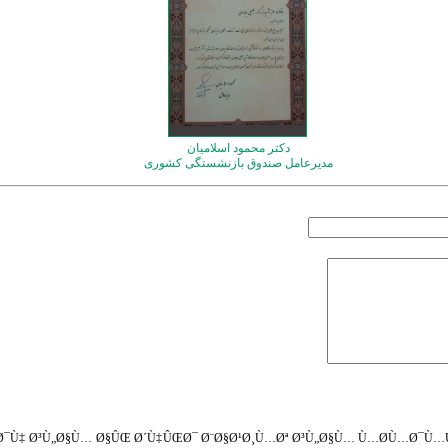
دکتر محمود اسلامیان
مدیرعامل صندوق بازنشستگی کشوری
¯Ù‡ Ø³Ù„Ø§Ù… Ø§ÛŒ Ø´Ù‡ÛŒØ¯ Ø¨Ø§Ø¹Ø¸Ù…Øª Ø³Ù„Ø§Ù… Ù…Ø­Ù…Ø¯Ù…