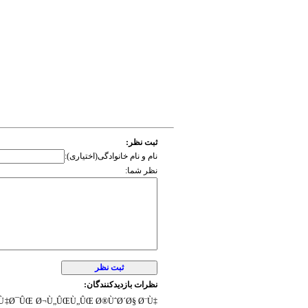
ثبت نظر:
نام و نام خانوادگی(اختیاری):
نظر شما:
نظرات بازدیدکنندگان:
Ù‡Ø¯ÛŒ Ø¬Ù„ÛŒÙ„ÛŒ Ø®ÙˆØ´Ø§ Ø¨Ù‡