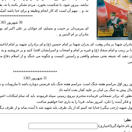
نباشد، پیروز شود، یا شکست بخورد، مردم تشکر بکنند یا نه، بفهمن
نه، و ... مهم آن است که کار انجام وظیفه و برای خدا باشد
*******************
30 شهریور 1365
ای پیرمردان بر حبیب و مسلم، ای جوانان بر علی اکبر ای نو
مادران بر ام البنین و ...
ادران شهدا بر مادر وهب، ای پدران شهدا بر امام حسین (ع) و ای برادران شهید بر امام اباعبدا
 بر زینب و امام سجاد (ع) و غیره بر امام و اصحاب و اسرایشان اقتدا کنید و بر خروشید و به
 دهید که شیعه یعنی مسلم واقعی و راستین کیست و چگونه می جنگد و از اسلام دفاع می 
ی.
*************************
31 شهریور 1365
ز روز اوّل مراسم هفته جنگ است. مراسم هفته جنگ باید فرصتی دوباره باشد تا ملزومات و نارس
ال پیش به جنگ بی امان بر علیه کفار بعث ادامه داد.
طور که برادر شمخانی فرمانده محترم نیروی زمینی سپاه فرمودند باید که تمام امکانات اعم 
و فکر آینده را نکرد. امروز بماند، فردا را به یاری خدا خواهیم ساخت.
ول شهید (رجب بیگی) خدایا چه کنیم که از یک طرف باید شهید شد تا آینده بماند و از طرف دیگر بای
نظر:
و نام خانوادگی(اختیاری):