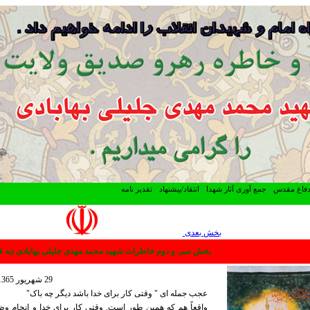
 دفاع مقدس
|
جمع آوری آثار شهدا
|
انتقاد/پیشنهاد
|
تقدیر نامه
بخش بعدی
بخش سی و دوم خاطرات شهید محمد مهدی جلیلی بهابادی (به ق
29 شهریور 1365
عجب جمله ای " وقتی کار برای خدا باشد دیگر چه باک"
واقعاً هم که همین طور است. وقتی کار برای خدا و انجام وظی