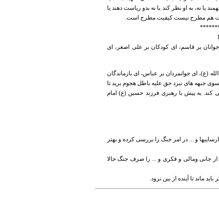
د یا نه، به او نظر کند یا نه بدو ریاست دهند یا
 کمیّت هم مطرح نیست کیفیت مطرح است.
******
جوانان بر قاسم، ای کودکان بر علی اصغر، ای
لله (ع)، ای جوانمردان بر عباس، ای بازماندگان
 سوی جبهه های نبرد حق علیه باطل هجوم برید تا
کند. به پیش با رهبری فرزند حسین (ع) امام
اییها و ... در امر جنگ را بررسی کرده و بهتر
از جانی ومالی و فکری و ... را صرف جنگ حالا
د ماند تا آینده از بین نرود.