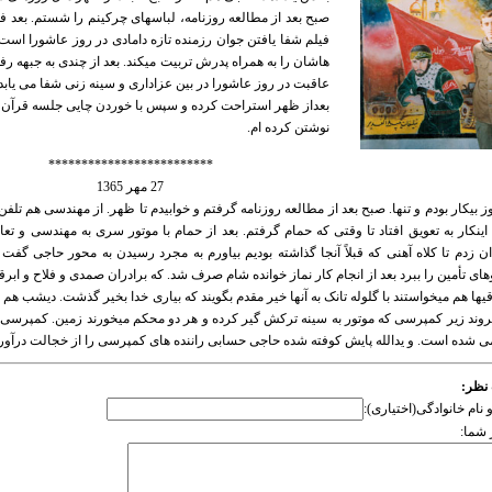
صبح بعد از مطالعه روزنامه، لباسهای چرکینم را شستم. بعد ف
فیلم شفا یافتن جوان رزمنده تازه دامادی در روز عاشورا است
هاشان را به همراه پدرش تربیت میکند. بعد از چندی به جبهه ر
عاقبت در روز عاشورا در بین عزاداری و سینه زنی شفا می یابد.
بعداز ظهر استراحت کرده و سپس با خوردن چایی جلسه قرآن ب
نوشتن کرده ام.
*************************
27 مهر 1365
ز بیکار بودم و تنها. صبح بعد از مطالعه روزنامه گرفتم و خوابیدم تا ظهر. از مهندسی هم تلفن
 اینکار به تعویق افتاد تا وقتی که حمام گرفتم. بعد از حمام با موتور سری به مهندسی و ت
ن زدم تا کلاه آهنی که قبلاً آنجا گذاشته بودیم بیاورم به مجرد رسیدن به محور حاجی گف
های تأمین را ببرد بعد از انجام کار نماز خوانده شام صرف شد. که برادران صمدی و فلاح و ابرقو
یها هم میخواستند با گلوله تانک به آنها خیر مقدم بگویند که بیاری خدا بخیر گذشت. دیشب هم
روند زیر کمپرسی که موتور به سینه ترکش گیر کرده و هر دو محکم میخورند زمین. کمپرسی ه
 شده است. و یدالله پایش کوفته شده حاجی حسابی راننده های کمپرسی را از خجالت درآورد
نظر:
و نام خانوادگی(اختیاری):
شما: