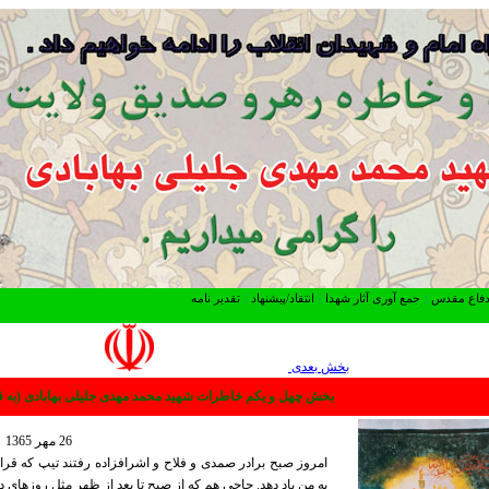
 دفاع مقدس
|
جمع آوری آثار شهدا
|
انتقاد/پیشنهاد
|
تقدیر نامه
بخش بعدی
بخش چهل و یکم خاطرات شهید محمد مهدی جلیلی بهابادی (به ق
26 مهر 1365
امروز صبح برادر صمدی و فلاح و اشرافزاده رفتند تیپ که قرار 
به من یاد دهد. حاجی هم که از صبح تا بعد از ظهر مثل روزهای 